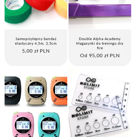
:
Samoprzylepny bandaż
Double Alpha Academy
elastyczny 4,5m, 2,5cm
Magazynki do treningu dry
fire
Cena
5,00 zł PLN
Cena
Od 95,00 zł PLN
regularna
regularna