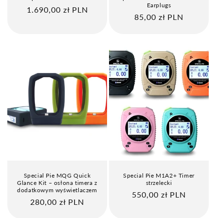
Earplugs
Cena
1.690,00 zł PLN
Cena
85,00 zł PLN
regularna
regularna
Special Pie MQG Quick
Special Pie M1A2+ Timer
Glance Kit – osłona timera z
strzelecki
dodatkowym wyświetlaczem
Cena
550,00 zł PLN
Cena
280,00 zł PLN
regularna
regularna