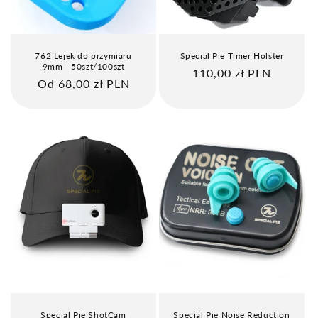
762 Lejek do przymiaru
Special Pie Timer Holster
9mm - 50szt/100szt
Cena
110,00 zł PLN
Cena
Od 68,00 zł PLN
regularna
regularna
Special Pie ShotCam
Special Pie Noise Reduction