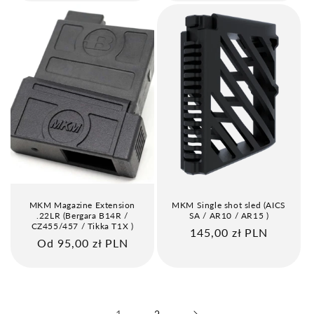
MKM Magazine Extension
MKM Single shot sled (AICS
.22LR (Bergara B14R /
SA / AR10 / AR15 )
CZ455/457 / Tikka T1X )
Cena
145,00 zł PLN
Cena
Od 95,00 zł PLN
regularna
regularna
1