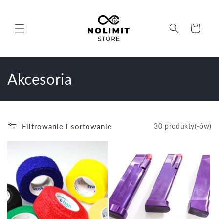
Przejdź
do
treści
Koszyk
K
Akcesoria
o
l
Filtrowanie i sortowanie
30 produkty(-ów)
e
k
c
j
a