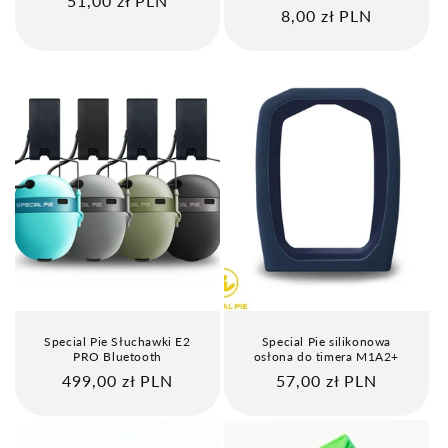
Cena
51,00 zł PLN
Cena
8,00 zł PLN
regularna
regularna
Special Pie Słuchawki E2
Special Pie silikonowa
PRO Bluetooth
osłona do timera M1A2+
Cena
499,00 zł PLN
Cena
57,00 zł PLN
regularna
regularna