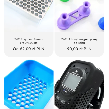
762 Przymiar 9mm -
762 Uchwyt magnetyczny
1/50/100szt
do sejfu
Cena
Od 62,00 zł PLN
Cena
90,00 zł PLN
regularna
regularna