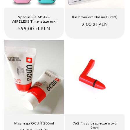
Special Pie M1A2+
Kalibromierz NoLimit (2szt)
WIRELESS Timer strzelecki
Cena
9,00 zł PLN
Cena
599,00 zł PLN
regularna
regularna
Magnezja OCUN 200ml
762 Flaga bezpieczeństwa
9mm