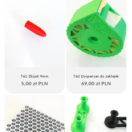
762 Zbijak 9mm
762 Dyspenser do zaklejek
Cena
5,00 zł PLN
Cena
69,00 zł PLN
regularna
regularna